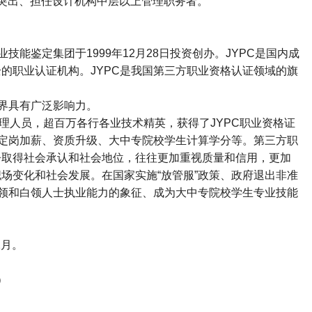
突出、担任设计机构中层以上管理职务者。
业技能鉴定集团于
1999
年
12
月
28
日投资创办。
JYPC
是国内成
全的职业认证机构。
JYPC
是我国第三方职业资格认证领域的旗
界具有广泛影响力。
理人员，超百万各行各业技术精英，获得了
JYPC
职业资格证
定岗加薪、资质升级、大中专院校学生计算学分等。第三方职
争取得社会承认和社会地位，往往更加重视质量和信用，更加
场变化和社会发展。在国家实施“放管服”政策、政府退出非准
领和白领人士执业能力的象征、成为大中专院校学生专业技能
2
月。
）