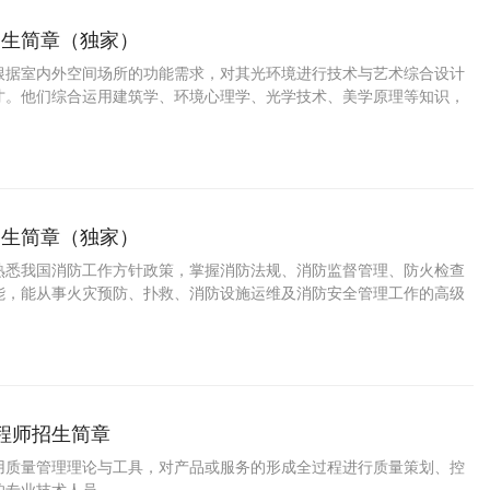
招生简章（独家）
根据室内外空间场所的功能需求，对其光环境进行技术与艺术综合设计
才。他们综合运用建筑学、环境心理学、光学技术、美学原理等知识，
明环境进行系统性创意设计与技术落地。从事的主要工作包括：现场调
创意设计、效果图绘制、照明设备选型、供
招生简章（独家）
熟悉我国消防工作方针政策，掌握消防法规、消防监督管理、防火检查
能，能从事火灾预防、扑救、消防设施运维及消防安全管理工作的高级
人才。
工程师招生简章
用质量管理理论与工具，对产品或服务的形成全过程进行质量策划、控