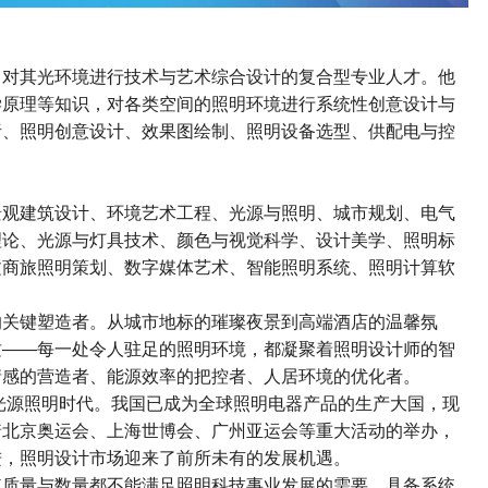
，对其光环境进行技术与艺术综合设计的复合型专业人才。他
学原理等知识，对各类空间的照明环境进行系统性创意设计与
析、照明创意设计、效果图绘制、照明设备选型、供配电与控
景观建筑设计、环境艺术工程、光源与照明、城市规划、电气
理论、光源与灯具技术、颜色与视觉科学、设计美学、照明标
文商旅照明策划、数字媒体艺术、智能照明系统、照明计算软
的关键塑造者。从城市地标的璀璨夜景到高端酒店的温馨氛
质——每一处令人驻足的照明环境，都凝聚着照明设计师的智
情感的营造者、能源效率的把控者、人居环境的优化者。
光源照明时代。我国已成为全球照明电器产品的生产大国，现
着北京奥运会、上海世博会、广州亚运会等重大活动的举办，
进，照明设计市场迎来了前所未有的发展机遇。
其质量与数量都不能满足照明科技事业发展的需要。具备系统