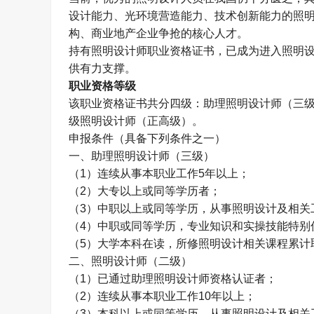
设计能力、光环境营造能力、技术创新能力的照
构、商业地产企业争抢的核心人才。
持有照明设计师职业资格证书，已成为进入照明
供有力支撑。
职业资格等级
该职业资格证书共分四级：助理照明设计师（三
级照明设计师（正高级）。
申报条件（具备下列条件之一）
一、助理照明设计师（三级）
（
1
）连续从事本职业工作
5
年以上；
（
2
）大专以上或同等学历者；
（
3
）中职以上或同等学历，从事照明设计及相关
（
4
）中职或同等学历，专业知识和实操技能特别
（
5
）大学本科在读，所修照明设计相关课程累计
二、照明设计师（二级）
（
1
）已通过助理照明设计师资格认证者；
（
2
）连续从事本职业工作
10
年以上；
（
3
）本科以上或同等学历，从事照明设计及相关