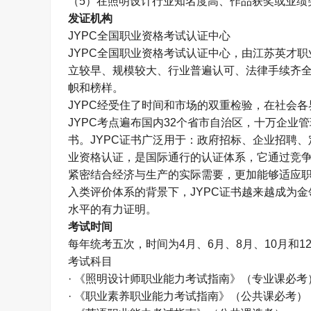
（
5
）在照明设计行业知名度高、作品获奖或业绩
发证机构
JYPC
全国职业资格考试认证中心
JYPC
全国职业资格考试认证中心，由江苏英才职
立较早、规模较大、行业普遍认可、法律手续齐
帜和榜样。
JYPC
经受住了时间和市场的双重检验，在社会各
JYPC
考点遍布国内
32
个省市自治区，十万企业管
书。
JYPC
证书广泛用于：政府招标、企业招聘、
业资格认证，是国际通行的认证体系，它通过竞
紧密结合经济与生产的实际需要，更加能够适应职
入类评价体系的背景下，
JYPC
证书越来越成为金
水平的有力证明。
考试时间
每年统考五次，时间为
4
月、
6
月、
8
月、
10
月和
1
考试科目
· 《照明设计师职业能力考试指南》（专业课必考
· 《职业素养职业能力考试指南》（公共课必考）