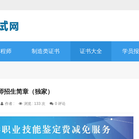
工程师
制造类证书
证书大全
学员报
师招生简章（独家）
作者 :
浏览 : 133 次
0 评论