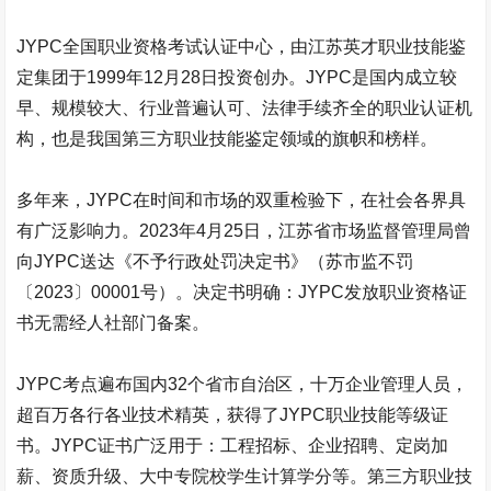
JYPC
全国职业资格考试认证中心，由江苏英才职业技能鉴
定集团于
1999
年
12
月
28
日投资创办。
JYPC
是国内成立较
早、规模较大、行业普遍认可、法律手续齐全的职业认证机
构，也是我国第三方职业技能鉴定领域的旗帜和榜样。
多年来，
JYPC
在时间和市场的双重检验下，在社会各界具
有广泛影响力。
2023
年
4
月
25
日，江苏省市场监督管理局曾
向
JYPC
送达《不予行政处罚决定书》（苏市监不罚
〔
2023
〕
00001
号）。决定书明确：
JYPC
发放职业资格证
书无需经人社部门备案。
JYPC
考点遍布国内
32
个省市自治区，十万企业管理人员，
超百万各行各业技术精英，获得了
JYPC
职业技能等级证
书。
JYPC
证书广泛用于：工程招标、企业招聘、定岗加
薪、资质升级、大中专院校学生计算学分等。第三方职业技