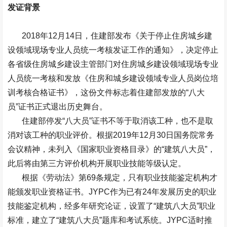
发证背景
2018
年
12
月
14
日，住建部发布《关于停止住房城乡建
设领域现场专业人员统一考核发证工作的通知》，决定停止
各省级住房城乡建设主管部门对住房城乡建设领域现场专业
人员统一考核和发放《住房和城乡建设领域专业人员岗位培
训考核合格证书》，这份文件标志着住建部发放的“八大
员”证书正式退出历史舞台。
住建部停发“八大员”证书不等于取消该工种，也不是取
消对该工种的职业评价。根据
2019
年
12
月
30
日国务院常务
会议精神，未列入《国家职业资格目录》的“建筑八大员”，
此后将由第三方评价机构开展职业技能等级认定。
根据《劳动法》第
69
条规定，只有职业技能鉴定机构才
能颁发职业资格证书。
JYPC
作为已有
24
年发展历史的职业
技能鉴定机构，经多年研究论证，设置了“建筑八大员”职业
标准，建立了“建筑八大员”题库和考试系统。
JYPC
适时推