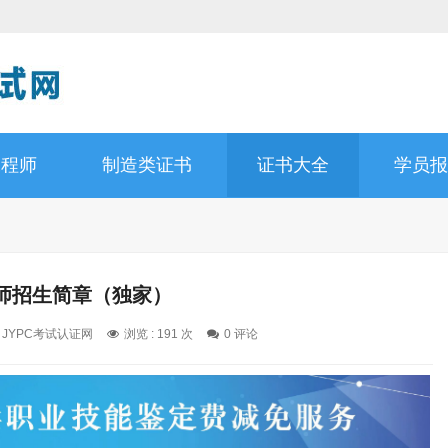
工程师
制造类证书
证书大全
学员报
师招生简章（独家）
: JYPC考试认证网
浏览 : 191 次
0 评论