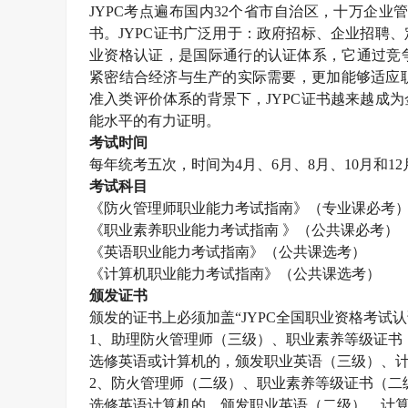
JYPC
考点遍布国内
32
个省市自治区，十万企业
书。
JYPC
证书广泛用于：政府招标、企业招聘、
业资格认证，是国际通行的认证体系，它通过竞
紧密结合经济与生产的实际需要，更加能够适应职
准入类评价体系的背景下，
JYPC
证书越来越成为
能水平的有力证明。
考试时间
每年统考五次，时间为
4
月、
6
月、
8
月、
10
月和
12
考试科目
《防火管理师职业能力考试指南》（专业课必考
《职业素养职业能力考试指南 》（公共课必考）
《英语职业能力考试指南》（公共课选考）
《计算机职业能力考试指南》（公共课选考）
颁发证书
颁发的证书上必须加盖“
JYPC
全国职业资格考试认
1
、助理防火管理师（三级）、职业素养等级证书
选修英语或计算机的，颁发职业英语（三级）、
2
、防火管理师（二级）、职业素养等级证书（二
选修英语计算机的，颁发职业英语（二级）、计